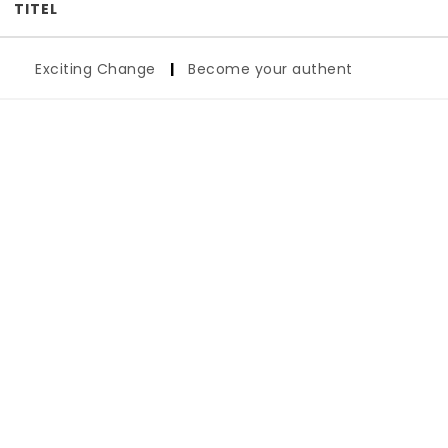
TITEL
Exciting Change
|
Become your authentic self!
|
Go Y